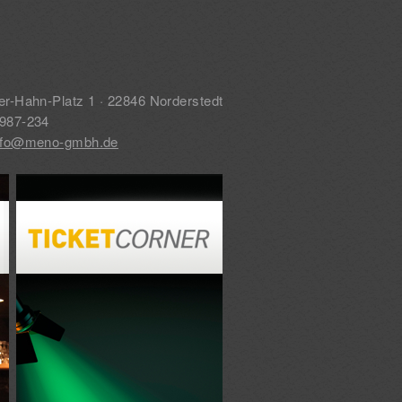
er-Hahn-Platz 1 · 22846 Norderstedt
0987-234
nfo@meno-gmbh.de